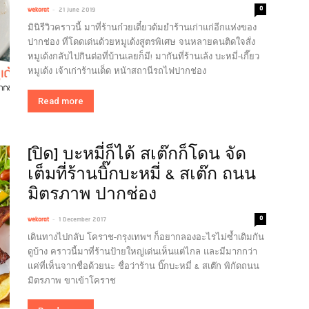
-
0
wekorat
21 June 2019
มินิรีวิวคราวนี้ มาที่ร้านก๋วยเตี๋ยวต้มยำร้านเก่าแก่อีกแห่งของ
ปากช่อง ที่โดดเด่นด้วยหมูเด้งสูตรพิเศษ จนหลายคนติดใจสั่ง
หมูเด้งกลับไปกินต่อที่บ้านเลยก็มี! มากันที่ร้านเล้ง บะหมี่-เกี๊ยว
หมูเด้ง เจ้าเก่าร้านเด็ด หน้าสถานีรถไฟปากช่อง
Read more
[ปิด] บะหมี่ก็ได้ สเต๊กก็โดน จัด
เต็มที่ร้านบิ๊กบะหมี่ & สเต๊ก ถนน
มิตรภาพ ปากช่อง
-
0
wekorat
1 December 2017
เดินทางไปกลับ โคราช-กรุงเทพฯ ก็อยากลองอะไรไม่ซ้ำเดิมกัน
ดูบ้าง คราวนี้มาที่ร้านป้ายใหญ่เด่นเห็นแต่ไกล และมีมากกว่า
แค่ที่เห็นจากชื่อด้วยนะ ชื่อว่าร้าน บิ๊กบะหมี่ & สเต๊ก พิกัดถนน
มิตรภาพ ขาเข้าโคราช