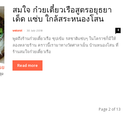
สมใจ ก๋วยเตี๋ยวเรือสูตรอยุธยา
เด็ด แซ่บ ใกล้สระหนองโสน
-
0
wekorat
30 July 2018
พูดถึงร้านก๋วยเตี๋ยวเรือ ซุปเข้ม รสชาติแซ่บๆ ในโคราชก็มีให้
ลองหลายร้าน คราวนี้เรามาทางวัดศาลาเย็น บ้านหนองโสน ที่
ร้านสมใจก๋วยเตี๋ยวเรือ
Read more
Page 2 of 13