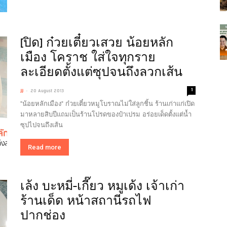
[ปิด] ก๋วยเตี๋ยวเสวย น้อยหลัก
เมือง โคราช ใส่ใจทุกราย
ละเอียดตั้งแต่ซุปจนถึงลวกเส้น
-
1
JJ
20 August 2013
"น้อยหลักเมือง" ก๋วยเตี๋ยวหมูโบราณไม่ใส่ลูกชิ้น ร้านเก่าแก่เปิด
มาหลายสิบปีแถมเป็นร้านโปรดของป๋าเปรม อร่อยเด็ดตั้งแต่น้ำ
ซุปไปจนถึงเส้น
Read more
เล้ง บะหมี่-เกี๊ยว หมูเด้ง เจ้าเก่า
ร้านเด็ด หน้าสถานีรถไฟ
ปากช่อง