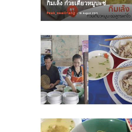
กิมเล้ง ก๋วยเตี๋ยวหมูบะช่...
Peak_swaiiriang
-
16 August 2015