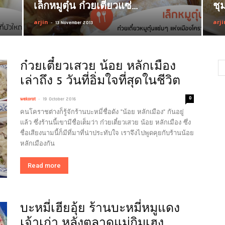
เล็กหมูตุ๋น ก๋วยเตี๋ยวแซ่...
ชุ
arjin
-
arji
13 November 2013
ก๋วยเตี๋ยวเสวย น้อย หลักเมือง
เล่าถึง 5 วันที่อิ่มใจที่สุดในชีวิต
-
0
wekorat
19 October 2016
คนโคราชต่างก็รู้จักร้านบะหมี่ชื่อดัง "น้อย หลักเมือง" กันอยู่
แล้ว ซึ่งร้านนี้เขามีชื่อเต็มว่า ก๋วยเตี๋ยวเสวย น้อย หลักเมือง ซึ่ง
ชื่อเสียงนามนี้ก็มีที่มาที่น่าประทับใจ เราจึงไปพูดคุยกับร้านน้อย
หลักเมืองกัน
Read more
บะหมี่เฮียอุ้ย ร้านบะหมี่หมูแดง
เจ้าเก่า หลังตลาดแม่กิมเฮง