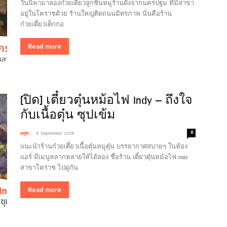
วันนี้พามาลองก๋วยเตี๋ยวลูกชิ้นหมูร้านดังจากนครปฐม ที่มีสาขา
อยู่ในโคราชด้วย ร้านใหญ่ติดถนนมิตรภาพ นั่นคือร้าน
ก๋วยเตี๋ยวเต็กกอ
Read more
[ปิด] เตี๋ยวตุ๋นหม้อไฟ Indy – ถึงใจ
กับเนื้อตุ๋น ซุปเข้ม
-
0
arjin
8 September 2016
แนะนำร้านก๋วยเตี๋ยวเนื้อตุ๋นหมูตุ๋น บรรยากาศสบายๆ ในห้อง
แอร์ มีเมนูหลากหลายให้ได้ลอง ชื่อร้าน เตี๋ยวตุ๋นหม้อไฟ Indy
สาขาโคราช ไปดูกัน
Read more