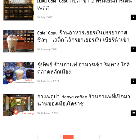
[ปิด] Cafe’ Capu กับสาขา 2 ที่ร่มเย็นการ์เด้น
เพลส
0
16 July 2015
Cafe’ Capu ร้านอาหารเยอรมันบรรยากาศ
ชิลๆ – เสต็ก ไส้กรอกเยอรมัน เบียร์นำเข้า
4
16 January 2014
รุ่งทิพย์ ร้านกาแฟ-อาหารเช้า ริมทาง ใกล้
ตลาดหลักเมือง
0
18 February 2017
กาแฟฮูย่า Hooya coffee ร้านกาแฟที่เปิดมา
นานของเมืองโคราช
10
18 October 2013