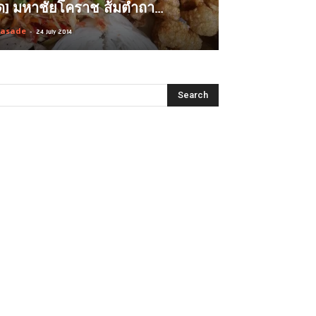
ิด] มหาชัยโคราช ส้มตำถา...
rasade
-
24 July 2014