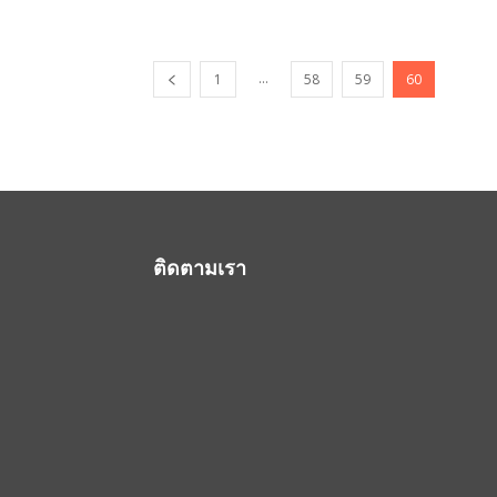
...
1
58
59
60
ติดตามเรา