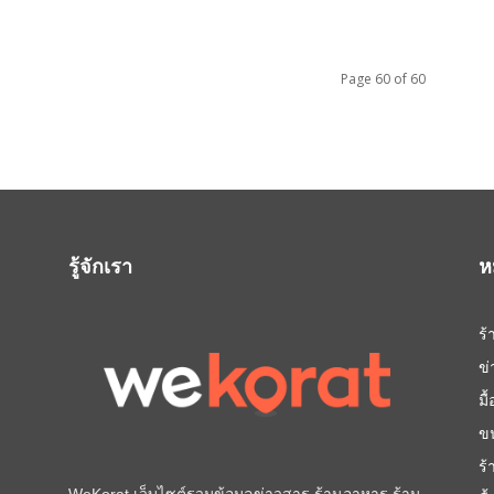
Page 60 of 60
รู้จักเรา
ห
ร
ข
มื
ข
ร
WeKorat เว็บไซต์รวมข้อมูลข่าวสาร ร้านอาหาร ร้าน