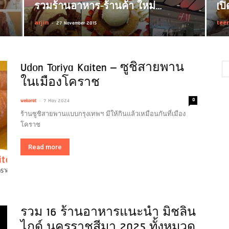
รวมร้านอาหาร-ร้านค้า ใหม่...
[ป
arjin
-
tee
27 November 2015
Udon Toriya Kaiten – ซูชิสายพาน
ในเมืองโคราช
-
0
wekorat
7 May 2024
ร้านซูชิสายพานแบบกรุงเทพฯ มีให้กินแล้วเหมือนกันที่เมือง
โคราช
Read more
รวม 16 ร้านอาหารแนะนำ มิชลิน
ไกด์ นครราชสีมา 2025 ทั้งหมวด