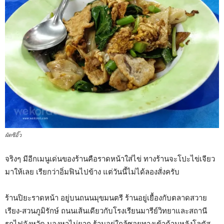
ผัดซีอิ๊ว
จริงๆ มีอีกเมนูเด่นของร้านคือราดหน้าใส่ไข่ ทางร้านจะโปะไข่เจียว
มาให้เลย เรียกว่าอิ่มฟินไปข้าง แต่วันนี้ไม่ได้ลองสั่งครับ
ร้านปิยะราดหน้า อยู่บนถนนมุขมนตรี ร้านอยู่เยื้องกับตลาดสวาย
เรียง-สวนภูมิรักษ์ ถนนเส้นเดียวกับโรงเรียนมารีย์วิทยาและสถานี
รถไฟจังหวัด มองหาไม่ยาก ร้านอยู่ใกล้ซอยทางเข้าด้านหลังโลตัส