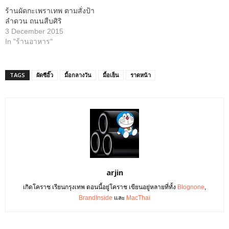
ร้านผัดกะเพราเทพ ตามสั่งป้า
ลำดวน ถนนสืบศิริ
3 December 2015
In "ร้านอาหาร"
TAGS
ผัดซีอิ๊ว
มื้อกลางวัน
มื้อเย็น
ราดหน้า
arjin
เกิดโคราช เรียนกรุงเทพ ตอนนี้อยู่โคราช เขียนอยู่หลายที่ทั้ง
Blognone
,
BrandInside
และ
MacThai