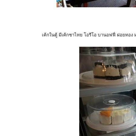
เค้กในตู้ มีเค้กชาไทย โอรีโอ บานอฟฟี่ ฝอยทอง