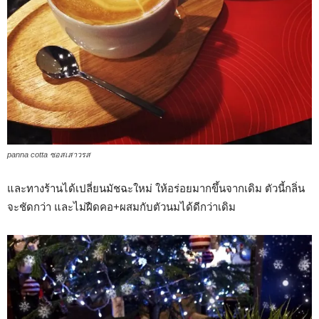
panna cotta ซอสเสาวรส
และทางร้านได้เปลี่ยนมัชฉะใหม่ ให้อร่อยมากขึ้นจากเดิม ตัวนี้กลิ่น
จะชัดกว่า และไม่ฝืดคอ+ผสมกับตัวนมได้ดีกว่าเดิม