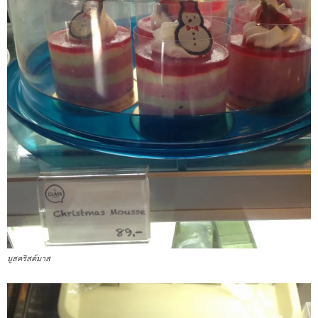
มูสคริสต์มาส