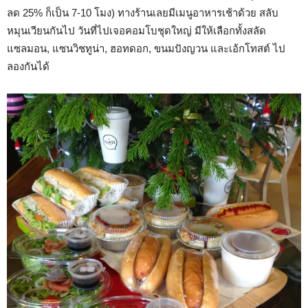
ลด 25% ก็เป็น 7-10 โมง) ทางร้านเลยมีเมนูอาหารเช้าด้วย สลับ
หมุนเวียนกันไป วันที่ไปเจอคอมโบชุดใหญ่ มีให้เลือกทั้งสลัด
แซลมอน, แซนวิชทูน่า, ฮอทดอก, ขนมปังญวน และเอ้กโทสต์ ไป
ลองกันได้