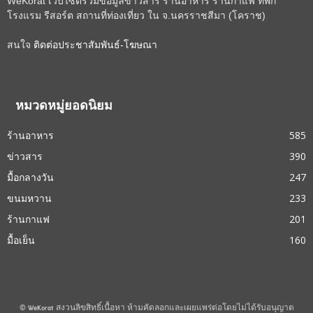
WeKorat เว็บไซต์รวมข้อมูลข่าวสาร ร้านอาหาร ร้านกาแฟ ที่พัก
โรงแรม รีสอร์ต สถานที่ท่องเที่ยว ใน จ.นครราชสีมา (โคราช)
สนใจ
ติดต่อประชาสัมพันธ์-โฆษณา
หมวดหมู่ยอดนิยม
ร้านอาหาร
585
ข่าวสาร
390
มื้อกลางวัน
247
ขนมหวาน
233
ร้านกาแฟ
201
มื้อเย็น
160
© WeKorat สงวนลิขสิทธิ์เนื้อหา ห้ามคัดลอกและเผยแพร่ต่อโดยไม่ได้รับอนุญาต