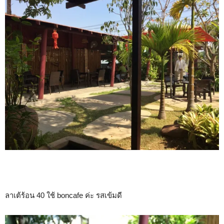
ลาเต้ร้อน 40 ใช้ boncafe ค่ะ รสเข้มดี