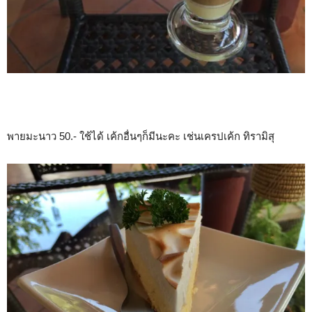
พายมะนาว 50.- ใช้ได้ เค้กอื่นๆก็มีนะคะ เช่นเครปเค้ก ทิรามิสุ