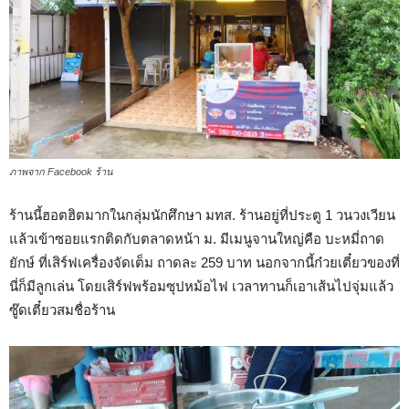
ภาพจาก Facebook ร้าน
ร้านนี้ฮอตฮิตมากในกลุ่มนักศึกษา มทส. ร้านอยู่ที่ประตู 1 วนวงเวียน
แล้วเข้าซอยแรกติดกับตลาดหน้า ม. มีเมนูจานใหญ่คือ บะหมี่ถาด
ยักษ์ ที่เสิร์ฟเครื่องจัดเต็ม ถาดละ 259 บาท นอกจากนี้ก๋วยเตี๋ยวของที่
นี่ก็มีลูกเล่น โดยเสิร์ฟพร้อมซุปหม้อไฟ เวลาทานก็เอาเส้นไปจุ่มแล้ว
ซู๊ดเตี๋ยวสมชื่อร้าน