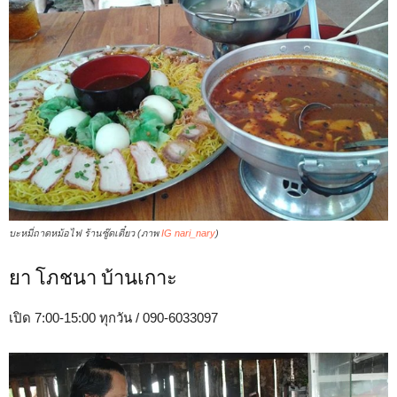
บะหมี่ถาดหม้อไฟ ร้านซู๊ดเตี๋ยว (ภาพ
IG nari_nary
)
ยา โภชนา บ้านเกาะ
เปิด 7:00-15:00 ทุกวัน / 090-6033097