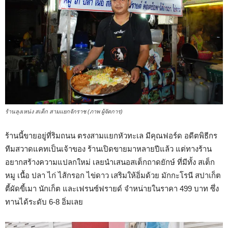
ร้านลุงเหน่ง สเต็ก สามแยกจักราช (ภาพ ผู้จัดการ)
ร้านนี้ขายอยู่ที่ริมถนน ตรงสามแยกหัวทะเล มีคุณฟอร์ด อดีตพิธีกร
ทีมสวาดแคทเป็นเจ้าของ ร้านเปิดขายมาหลายปีแล้ว แต่ทางร้าน
อยากสร้างความแปลกใหม่ เลยนำเสนอสเต็กถาดยักษ์ ที่มีทั้ง สเต็ก
หมู เนื้อ ปลา ไก่ ไส้กรอก ไข่ดาว เสริมให้อิ่มด้วย มักกะโรนี สปาเก็ต
ตี้ผัดขี้เมา นักเก็ต และเฟรนซ์ฟรายด์ จำหน่ายในราคา 499 บาท ซึ่ง
ทานได้ระดับ 6-8 อิ่มเลย