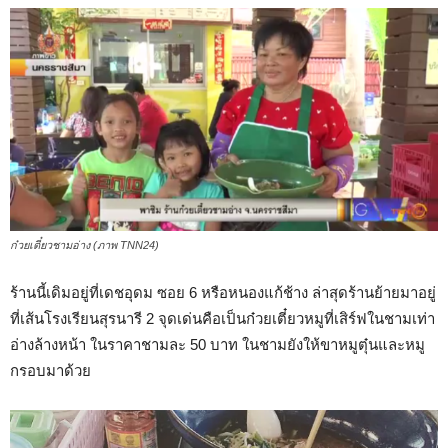
ก๋วยเตี๋ยวชามอ่าง (ภาพ TNN24)
ร้านนี้เดิมอยู่ที่เดชอุดม ซอย 6 หรือหนองแก้ช้าง ล่าสุดร้านย้ายมาอยู่
ที่เส้นโรงเรียนสุรนารี 2 จุดเด่นคือเป็นก๋วยเตี๋ยวหมูที่เสิร์ฟในชามเท่า
อ่างล้างหน้า ในราคาชามละ 50 บาท ในชามยังให้ขาหมูตุ๋นและหมู
กรอบมาด้วย