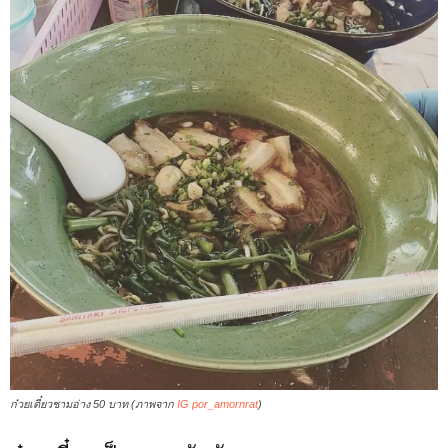
ก๋วยเตี๋ยวชามอ่าง 50 บาท (ภาพจาก
IG por_amornrat
)