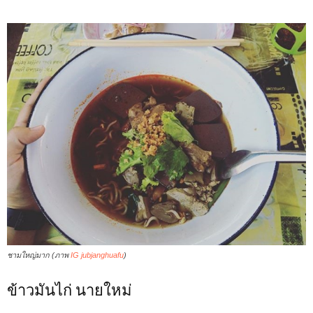
ชามใหญ่มาก (ภาพ
IG jubjanghuafu
)
ข้าวมันไก่ นายใหม่