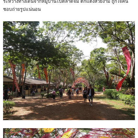
ระหว่างทางเดินจากหมู่บ้านไปตลาดจิม ตกแต่งสวยงาม ถูกใจคน
ชอบถ่ายรูปแน่นอน