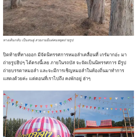
ทางเดินกลับ เป็นสนคู่ สวยงามมีแต่คนหยุดถ่ายรูป
ปิดท้ายที่ทางออก มีจัดนิทรรศการหมอลำเคลื่อนที่ เกร๋มากอ่ะ มา
ถ่ายรูปฮิปๆ ได้ตรงนี้เลย ภายในรถบัส จะจัดเป็นนิทรรศการ มีรูป
ถ่ายบรรดาหมอลำ และจะมีการเชิญหมอลำในท้องถิ่นมาทำการ
แสดงด้วยค่ะ แต่ตอนที่เราไปถึง คงพักอยู่ ฮ่าๆ