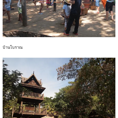
บ้านโบราณ