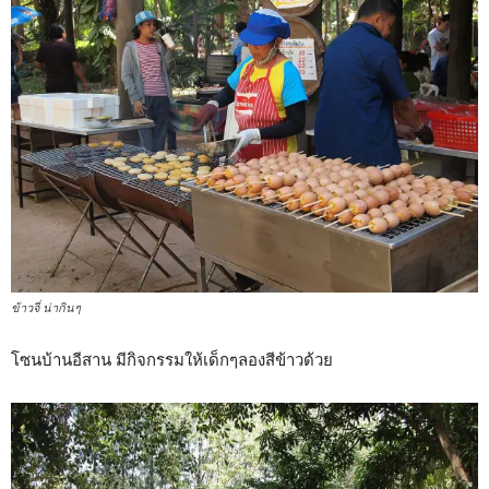
ข้าวจี่ น่ากินๆ
โซนบ้านอีสาน มีกิจกรรมให้เด็กๆลองสีข้าวด้วย