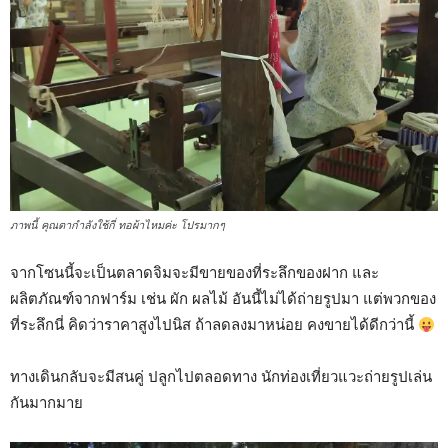
ภาพนี้ คุณตากำลังใช้กี่ ทอผ้าไหมค่ะ โปรมากๆ
จากโซนนี้จะเป็นตลาดจิมจะมีขายของที่ระลึกของฝาก และ
ผลิตภัณฑ์จากฟาร์ม เช่น ผัก ผลไม้ อันนี้ไม่ได้ถ่ายรูปมา แต่พวกของ
ที่ระลึกนี่ คิดว่าราคาสูงไปนิส ถ้าลดลงมาหน่อย คงขายได้ดีกว่านี้
ทางเดินกลับจะมีสนคู่ ปลูกไปตลอดทาง นักท่องเที่ยวแวะถ่ายรูปเล่น
กันมากมาย