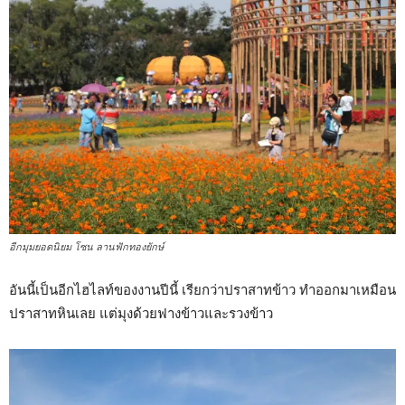
อีกมุมยอดนิยม โซน ลานฟักทองยักษ์
อันนี้เป็นอีกไฮไลท์ของงานปีนี้ เรียกว่าปราสาทข้าว ทำออกมาเหมือน
ปราสาทหินเลย แต่มุงด้วยฟางข้าวและรวงข้าว