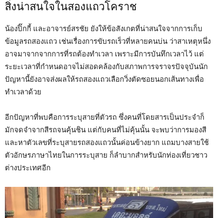
สิ่งน่าสนใจในสองแถวโคราช
น้องปิ๊กกี้ และอาจารย์สรชัย ยังให้ข้อสังเกตที่น่าสนใจจากการเก็บ
ข้อมูลรถสองแถว เช่นเรื่องการขับรถเร็วที่หลายคนบ่น ว่าสาเหตุหนึ่ง
อาจมาจากจากการที่รถต้องทำเวลา เพราะมีการบันทึกเวลาไว้ แต่
ระยะเวลาที่กำหนดอาจไม่สอดคล้องกับสภาพการจราจรปัจจุบันนัก
ปัญหานี้ยังอาจส่งผลให้รถสองแถวเลือกวิ่งตัดซอยนอกเส้นทางเพื่อ
ทำเวลาด้วย
อีกปัญหาที่พบคือการระบุสายที่ตัวรถ ซึ่งคนที่โดยสารเป็นประจำก็
มักจดจำจากสีรถจนคุ้นชิน แต่กับคนที่ไม่คุ้นนั้น จะพบว่าการมองสี
และหาตัวเลขที่ระบุสายรถสองแถวนั้นค่อนข้างยาก แถมบางสายใช้
ตัวอักษรภาษาไทยในการระบุสาย ก็ลำบากสำหรับนักท่องเที่ยวชาว
ต่างประเทศอีก