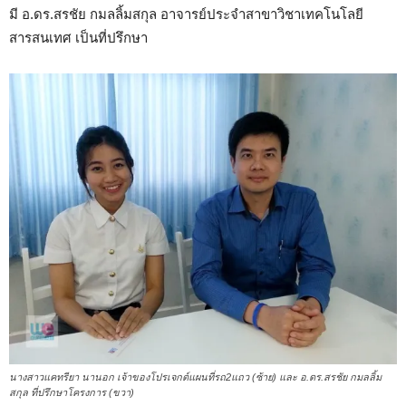
มี อ.ดร.สรชัย กมลลิ้มสกุล อาจารย์ประจำสาขาวิชาเทคโนโลยี
สารสนเทศ เป็นที่ปรึกษา
นางสาวแคทรียา นานอก เจ้าของโปรเจกต์แผนที่รถ2แถว (ซ้าย) และ อ.ดร.สรชัย กมลลิ้ม
สกุล ที่ปรึกษาโครงการ (ขวา)