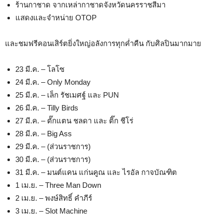
ร้านกาชาด จากเหล่ากาชาดจังหวัดนครราชสีมา
แสดงและจำหน่าย OTOP
และชมฟรีคอนเสิร์ตยิ่งใหญ่อลังการทุกค่ำคืน กับศิลปินมากมาย
23 มี.ค. – โลโซ
24 มี.ค. – Only Monday
25 มี.ค. – เล็ก รัชเมศฐ์ และ PUN
26 มี.ค. – Tilly Birds
27 มี.ค. – ตั๊กแตน ชลดา และ ติ๊ก ชีโร่
28 มี.ค. – Big Ass
29 มี.ค. – (ส่วนราชการ)
30 มี.ค. – (ส่วนราชการ)
31 มี.ค. – มนต์แคน แก่นคูณ และ ไรอัล กาจบัณฑิต
1 เม.ย. – Three Man Down
2 เม.ย. – พงษ์สิทธิ์ คำภีร์
3 เม.ย. – Slot Machine