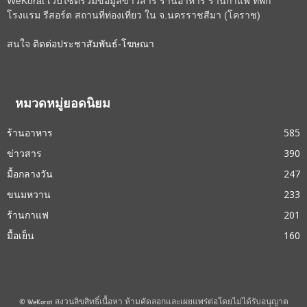
WeKorat เว็บไซต์รวมข้อมูลข่าวสาร ร้านอาหาร ร้านกาแฟ ที่พัก
โรงแรม รีสอร์ต สถานที่ท่องเที่ยว ใน จ.นครราชสีมา (โคราช)
สนใจ
ติดต่อประชาสัมพันธ์-โฆษณา
หมวดหมู่ยอดนิยม
ร้านอาหาร
585
ข่าวสาร
390
มื้อกลางวัน
247
ขนมหวาน
233
ร้านกาแฟ
201
มื้อเย็น
160
© WeKorat สงวนลิขสิทธิ์เนื้อหา ห้ามคัดลอกและเผยแพร่ต่อโดยไม่ได้รับอนุญาต