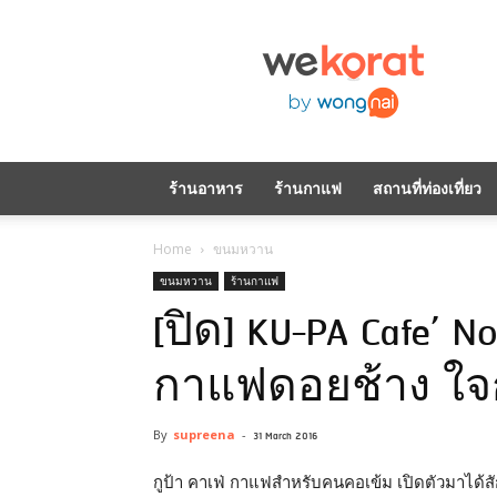
WeKorat
by
Wongnai
ร้านอาหาร
ร้านกาแฟ
สถานที่ท่องเที่ยว
Home
ขนมหวาน
ขนมหวาน
ร้านกาแฟ
[ปิด] KU-PA Cafe’ N
กาแฟดอยช้าง ใจ
By
supreena
-
31 March 2016
กูป้า คาเฟ่ กาแฟสำหรับคนคอเข้ม เปิดตัวมาได้สั