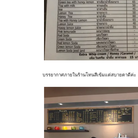
บรรยากาศภายในร้านโทนสีเข้มแต่สบายตาดีค่ะ