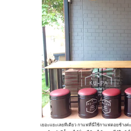
เยอะแยะเลยทีเดียว กาแฟที่นี่ใช้กาแฟดอยช้างค