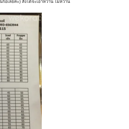
เย็นรอเลยค่ะ) สั่งได้จะเอาหวาน ไม่หวาน