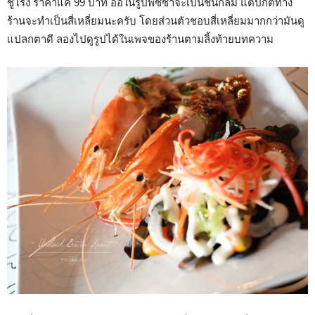
ชูโรง ราคาแค่ 99 บาท อ่อในรูปพิซซ่าจะเป็นชิ้นกลม แต่ปกติทาง
ร้านจะทำเป็นสี่เหลี่ยมนะครับ โดยส่วนตัวชอบสี่เหลี่ยมมากกว่ามันดู
แปลกตาดี ลองไปดูรูปได้ในเพจของร้านตามลิ้งท้ายบทความ