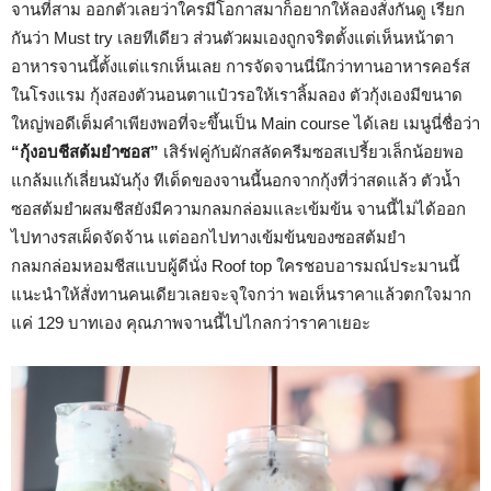
จานที่สาม ออกตัวเลยว่าใครมีโอกาสมาก็อยากให้ลองสั่งกันดู เรียก
กันว่า Must try เลยทีเดียว ส่วนตัวผมเองถูกจริตตั้งแต่เห็นหน้าตา
อาหารจานนี้ตั้งแต่แรกเห็นเลย การจัดจานนี่นึกว่าทานอาหารคอร์ส
ในโรงแรม กุ้งสองตัวนอนตาแป๋วรอให้เราลิ้มลอง ตัวกุ้งเองมีขนาด
ใหญ่พอดีเต็มคำเพียงพอที่จะขึ้นเป็น Main course ได้เลย เมนูนี่ชื่อว่า
“กุ้งอบชีสต้มยำซอส”
เสิร์ฟคู่กับผักสลัดครีมซอสเปรี้ยวเล็กน้อยพอ
แกล้มแก้เลี่ยนมันกุ้ง ทีเด็ดของจานนี้นอกจากกุ้งที่ว่าสดแล้ว ตัวน้ำ
ซอสต้มยำผสมชีสยังมีความกลมกล่อมและเข้มข้น จานนี้ไม่ได้ออก
ไปทางรสเผ็ดจัดจ้าน แต่ออกไปทางเข้มข้นของซอสต้มยำ
กลมกล่อมหอมชีสแบบผู้ดีนั่ง Roof top ใครชอบอารมณ์ประมานนี้
แนะนำให้สั่งทานคนเดียวเลยจะจุใจกว่า พอเห็นราคาแล้วตกใจมาก
แค่ 129 บาทเอง คุณภาพจานนี้ไปไกลกว่าราคาเยอะ