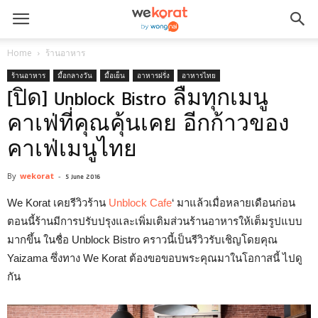
Home
ร้านอาหาร
ร้านอาหาร
มื้อกลางวัน
มื้อเย็น
อาหารฝรั่ง
อาหารไทย
[ปิด] Unblock Bistro ลืมทุกเมนู
คาเฟ่ที่คุณคุ้นเคย อีกก้าวของ
คาเฟ่เมนูไทย
By
wekorat
-
5 June 2016
We Korat เคยรีวิวร้าน
Unblock Cafe
‘ มาแล้วเมื่อหลายเดือนก่อน
ตอนนี้ร้านมีการปรับปรุงและเพิ่มเติมส่วนร้านอาหารให้เต็มรูปแบบ
มากขึ้น ในชื่อ Unblock Bistro คราวนี้เป็นรีวิวรับเชิญโดยคุณ
Yaizama ซึ่งทาง We Korat ต้องขอขอบพระคุณมาในโอกาสนี้ ไปดู
กัน