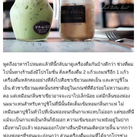
พูดถึงอาหารไปหมดแล้วทีนี้กลับมาดูเครื่องดื่มกันบ้างดีกว่า ช่วงที่ผม
ไปนั้นทางร้านยังมีโปรโมชั่น สั่งเครื่องดื่ม 2 แก้วแถมฟรีอีก 1 แก้ว
เครื่องดื่มหลักสองอย่างที่สั่งไปคือชาเขียวนมสดเย็น และคาปูชิโน
เย็น ตัวชาเขียวนมสดนั้นรสชาติอยู่ในเกณฑ์ที่ดีอร่อยไม่หวานแสบ
คอ แต่เหมือนกลิ่นชาเขียวอาจจะเบาไปเล็กน้อย แต่มีกลิ่นของฟอง
นมมาแทนสำหรับคาปูชิโนที่นี่นั้นจัดเต็มเข้มหอมกลิ่นกาแฟ ไม่
เหมือนคาปูชิโนทั่วไปที่เน้นฟองจนกลิ่นกาแฟแทบไม่ออก แต่ของที่นี่
แม้จะเป็นกาแฟเย็นกลิ่นก็ยังออก ความเข้มของกาแฟยังอยู่ในปาก
เมื่อทานไปแล้ว ฟองนมออกไปทางลื่นๆมีรสนมติดปลายลิัน มากกว่า
ฟองฟอดๆที่รสนมจะอ่อนกว่า ส่วนเครื่องดื่มแถมที่ได้จากโปรช่วง