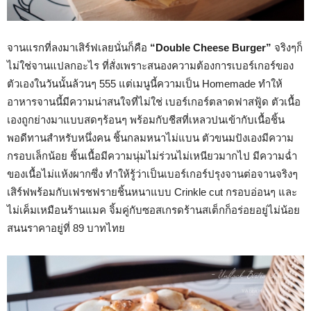
จานแรกที่ลงมาเสิร์ฟเลยนั่นก็คือ
“
Double Cheese Burger
”
จริงๆก็
ไม่ใช่จานแปลกอะไร ที่สั่งเพราะสนองความต้องการเบอร์เกอร์ของ
ตัวเองในวันนั้นล้วนๆ 555 แต่เมนูนี้ความเป็น Homemade ทำให้
อาหารจานนี้มีความน่าสนใจที่ไม่ใช่ เบอร์เกอร์ตลาดฟาสฟู้ด ตัวเนื้อ
เองถูกย่างมาแบบสดๆร้อนๆ พร้อมกับชีสที่เหลวปนเข้ากับเนื้อชิ้น
พอดีทานสำหรับหนึ่งคน ชิ้นกลมหนาไม่แบน ตัวขนมปังเองมีความ
กรอบเล็กน้อย ชิ้นเนื้อมีความนุ่มไม่ร่วนไม่เหนียวมากไป มีความฉ่ำ
ของเนื้อไม่แห้งผากซึ่ง ทำให้รู้ว่าเป็นเบอร์เกอร์ปรุงจานต่อจานจริงๆ
เสิร์ฟพร้อมกับเฟรชฟรายชิ้นหนาแบบ Crinkle cut กรอบอ่อนๆ และ
ไม่เค็มเหมือนร้านแมค จิ้มคู่กับซอสเกรดร้านสเต็กก็อร่อยอยู่ไม่น้อย
สนนราคาอยู่ที่ 89 บาทไทย