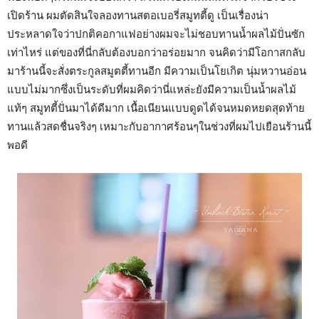
เปิดร้าน ผมตัดสินใจลองทานสตอเบอรี่สมูทตี้ดู เป็นเรื่องน่า
ประหลาดใจว่าปกติคอกาแฟอย่างผมจะไม่ชอบทานน้ำผลไม้ปั่นซัก
เท่าไหร่ แต่ของที่นี่กลับต้องบอกว่าอร่อยมาก จนคิดว่ามีโอกาสกลับ
มาร้านนี้จะสั่งตระกูลสมูตตี้ทานอีก มีความเป็นโยเกิต นุ่มหวานอ่อน
แบบไม่มากซึ่งเป็นระดับที่ผมคิดว่านี่แหล่ะยังมีความเป็นน้ำผลไม้
แท้ๆ สมูทตี้ปั่นมาได้ดีมาก เนื้อเนียนแบบดูดได้จนหมดหยดสุดท้าย
ทานแล้วสดชื่นจริงๆ เหมาะกับอากาศร้อนๆในช่วงที่ผมไปเยือนร้านนี้
พอดี