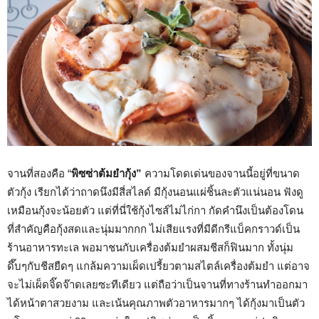
จานที่สองคือ “
พิซซ่าต้มยำกุ้ง”
ความโดดเด่นของจานนี้อยู่ที่ขนาด
ตัวกุ้ง เรียกได้ว่าถาดนึงมีสี่สไลด์ มีกุ้งนอนแผ่ชิ้นละตัวแน่นอน ฟังดู
เหมือนกุ้งจะน้อยตัว แต่ที่นี่ใช้กุ้งไซส์ไม่ไก่กา กัดคำนึงเป็นต้องโดน
ที่สำคัญคือกุ้งสดและนุ่มมากกก ไม่เสียแรงที่มีดีกรีแบ็คกราวด์เป็น
ร้านอาหารทะเล พอมาชนกับเครื่องต้มยำผสมชีสก็ฟินมาก ทั้งนุ่ม
ดึ๊บๆกับชีสยืดๆ แกล้มความเผ็ดเปรี้ยวตามสไตล์เครื่องต้มยำ แต่อาจ
จะไม่เผ็ดจิ๊ดจ๊าดเลยซะทีเดียว แต่ถือว่าเป็นจานที่ทางร้านทำออกมา
ได้หน้าตาสวยงาม และเน้นคุณภาพตัวอาหารมากๆ ได้กุ้งมาเป็นตัว