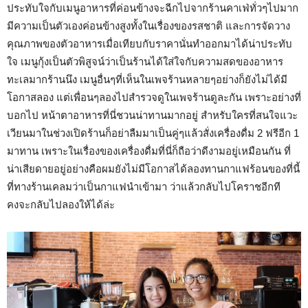
ประทับใจกับเมนูอาหารที่ค่อนข้างจะฉีกไปจากร้านคาเฟ่ทั่วๆไปมาก
มีความเป็นตัวเองค่อนข้างสูงทั้งในเรื่องของรสชาติ และการจัดวาง
คุณภาพของตัวอาหารเมื่อเทียบกับราคานั่นทำออกมาได้น่าประทับ
ใจ เมนูกุ้งเป็นตัวพิสูจน์ว่าเป็นร้านได้ใส่ใจกับความสดของอาหาร
ทะเลมากร้านนึง เมนูอื่นๆที่เห็นในเพจร้านหลายๆอย่างก็ยังไม่ได้มี
โอกาสลอง แต่เพื่อนๆลองไปสำรวจดูในเพจร้านดูละกัน เพราะอย่างที่
บอกไป หน้าตาอาหารที่นี่ชวนน่าทานมากอยู่ สำหรับใครที่สนใจแวะ
เวียนมาในช่วงเปิดร้านก็อย่าลืมมาเป็นคู่ๆแล้วสั่งเครื่องดื่ม 2 ฟรีอีก 1
มาทาน เพราะในเรื่องของเครื่องดื่มที่นี่ก็ถือว่าดีงามอยู่เหมือนกัน ที่
น่าเสียดายอยู่อย่างคือผมยังไม่มีโอกาสได้ลองทานกาแฟร้อนของที่นี้
ที่ทางร้านเคลมว่าเป็นกาแฟนำเข้ามา ว่าแล้วกลับไปโคราชอีกที
คงจะกลับไปลองให้ได้ล่ะ