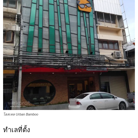
โฮสเทล Urban Bamboo
ทำเลที่ตั้ง