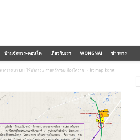
บ้านจัดสรร-คอนโด
เกี่ยวกับเรา
WONGNAI
ข่าวสาร
นรถรางเบา LRT ให้บริการ 3 สายหลักรอบเมืองโคราช
lrt_map_korat