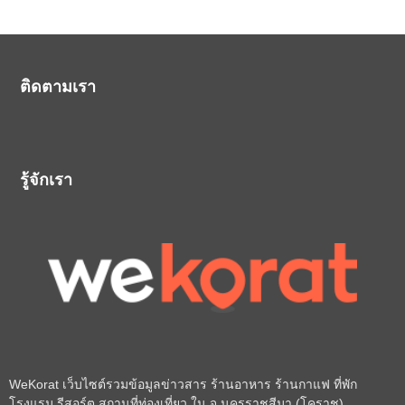
ติดตามเรา
รู้จักเรา
WeKorat เว็บไซต์รวมข้อมูลข่าวสาร ร้านอาหาร ร้านกาแฟ ที่พัก
โรงแรม รีสอร์ต สถานที่ท่องเที่ยว ใน จ.นครราชสีมา (โคราช)