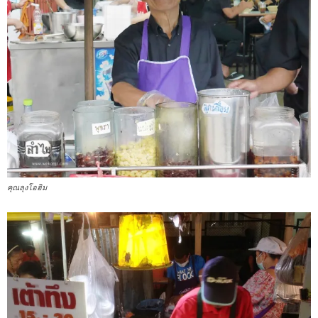
คุณลุงโอฮิม