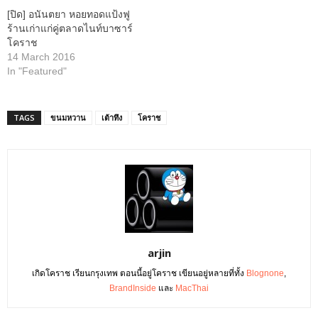
[ปิด] อนันตยา หอยทอดแป้งฟู
ร้านเก่าแก่คู่ตลาดไนท์บาซาร์
โคราช
14 March 2016
In "Featured"
TAGS
ขนมหวาน
เต้าทึง
โคราช
arjin
เกิดโคราช เรียนกรุงเทพ ตอนนี้อยู่โคราช เขียนอยู่หลายที่ทั้ง
Blognone
,
BrandInside
และ
MacThai