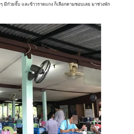
ักๆ มีก๋วยจั๊บ และข้าวราดแกง ก็เลือกตามชอบเลย มาช่วงพัก