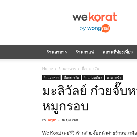
WeKorat
by
Wongnai
ร้านอาหาร
ร้านกาแฟ
สถานที่ท่องเที่ยว
Home
ร้านอาหาร
มื้อกลางวัน
ร้านอาหาร
มื้อกลางวัน
ร้านก๋วยเตี๋ยว
อาหารเช้า
มะลิวัลย์ ก๋วยจั๊บห
หมูกรอบ
By
arjin
-
30 April 2017
We Korat เคยรีวิวร้านก๋วยจั๊บหน้าค่ายร้านขวามือ 