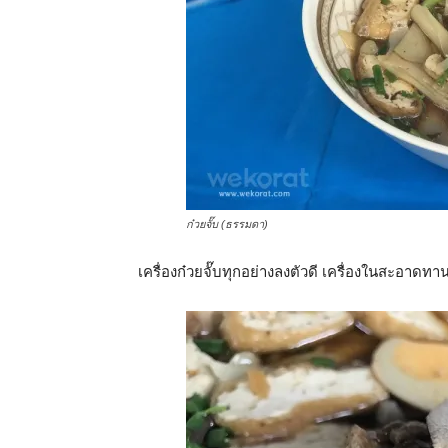
ก๋วยจั๊บ (ธรรมดา)
เครื่องก๋วยจั๊บทุกอย่างลงตัวดี เครื่องในสะอาดทา