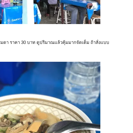
ธรรมดา ราคา 30 บาท ดูปริมาณแล้วคุ้มมากจัดเต็ม ถ้าสั่งแบบ