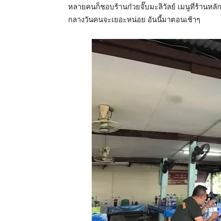
หลายคนก็ชอบร้านก๋วยจั๊บมะลิวัลย์ เมนูที่ร้านหล
กลางวันคนจะเยอะหน่อย อันนี้มาตอนเช้าๆ