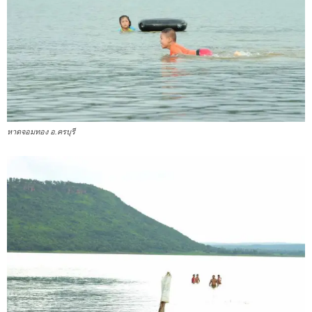
หาดจอมทอง อ.ครบุรี