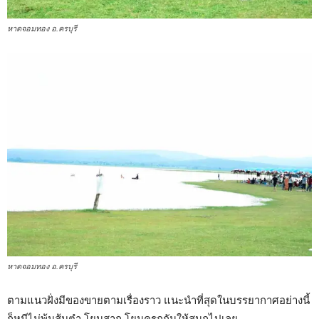
หาดจอมทอง อ.ครบุรี
หาดจอมทอง อ.ครบุรี
ตามแนวฝั่งมีของขายตามเรื่องราว แนะนำที่สุดในบรรยากาศอย่างนี้
ก็หนีไม่พ้นส้มตำ โยนสาก โยนครกกันให้สนุกไปเลย