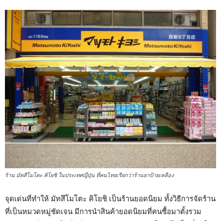
ร้าน มัทสึโมโตะ คิโยชิ ในประเทศญี่ปุ่น ที่คนไทยเรียกว่าร้านยาป้ายเหลือง
จุดเด่นที่ทำให้ มัทสึโมโตะ คิโยชิ เป็นร้านยอดนิยม ทั้งวิธีการจัดร้าน
ที่เป็นหมวดหมู่ชัดเจน มีการนำสินค้ายอดนิยมที่คนซื้อมาตั้งรวม