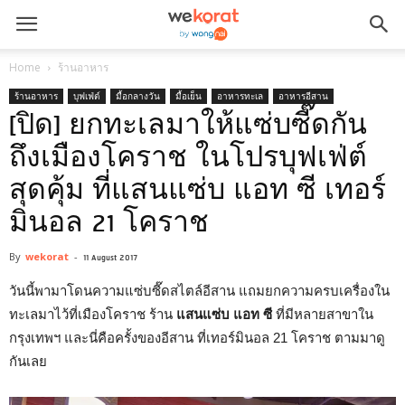
Home
ร้านอาหาร
ร้านอาหาร
บุฟเฟ่ต์
มื้อกลางวัน
มื้อเย็น
อาหารทะเล
อาหารอีสาน
[ปิด] ยกทะเลมาให้แซ่บซี๊ดกัน
ถึงเมืองโคราช ในโปรบุฟเฟ่ต์
สุดคุ้ม ที่แสนแซ่บ แอท ซี เทอร์
มินอล 21 โคราช
By
wekorat
-
11 August 2017
วันนี้พามาโดนความแซ่บซี๊ดสไตล์อีสาน แถมยกความครบเครื่องใน
ทะเลมาไว้ที่เมืองโคราช ร้าน
แสนแซ่บ แอท ซี
ที่มีหลายสาขาใน
กรุงเทพฯ และนี่คือครั้งของอีสาน ที่เทอร์มินอล 21 โคราช ตามมาดู
กันเลย