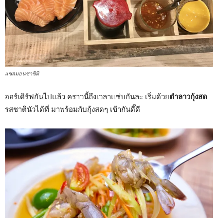
แซลมอนซาซิมิ
ออร์เดิร์ฟกันไปแล้ว คราวนี้ถึงเวลาแซ่บกันละ เริ่มด้วย
ตำลาวกุ้งสด
รสชาตินัวได้ที่ มาพร้อมกับกุ้งสดๆ เข้ากันดี๊ดี