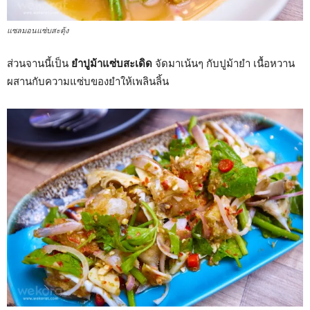
แซลมอนแซ่บสะดุ้ง
ส่วนจานนี้เป็น
ยำปูม้าแซ่บสะเดิด
จัดมาเน้นๆ กับปูม้ายำ เนื้อหวาน
ผสานกับความแซ่บของยำให้เพลินลิ้น