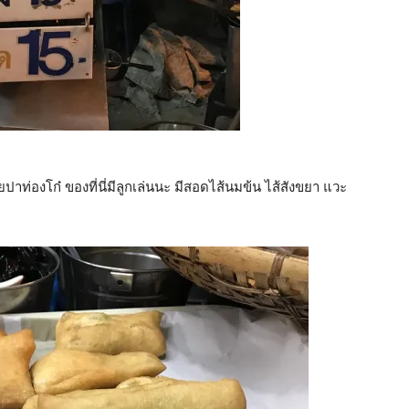
วยปาท่องโก๋ ของที่นี่มีลูกเล่นนะ มีสอดไส้นมข้น ไส้สังขยา แวะ