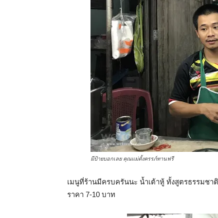
มีป้ายบอกเลย คุณแม่ตั้งครรภ์ทานฟรี
เมนูที่ร้านมีครบครันนะ น้ำเต้าหู้ ทั้งสูตรธรรมช
ราคา 7-10 บาท