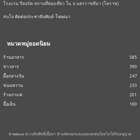
โรงแรม รีสอร์ต สถานที่ท่องเที่ยว ใน จ.นครราชสีมา (โคราช)
สนใจ
ติดต่อประชาสัมพันธ์-โฆษณา
หมวดหมู่ยอดนิยม
ร้านอาหาร
585
ข่าวสาร
390
มื้อกลางวัน
247
ขนมหวาน
233
ร้านกาแฟ
201
มื้อเย็น
160
© WeKorat สงวนลิขสิทธิ์เนื้อหา ห้ามคัดลอกและเผยแพร่ต่อโดยไม่ได้รับอนุญาต