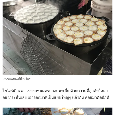
เตาขนมครกที่นี่วนไปๆ
ไฮไลท์คือเวลาเขายกขนมครกออกมาเนี่ย ด้วยความที่ลูกค้าก็เยอะ
อย่ากระนั้นเลย เอาออกมาทีเป็นแผ่นใหญ่ๆ แล้วกัน ค่อยมาตัดอีกที