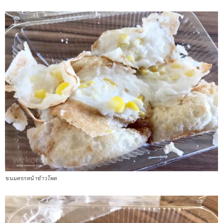
ขนมครกหน้าข้าวโพด