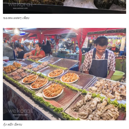
ของทะเลสดๆ เพียบ
กุ้ง หมึก มีครบ