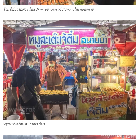
ร้านนี้มีบาร์บิคิว เนื้อแปลกๆ อย่างจระเข้ กับกวางให้ได้ลองด้วย
หมูสะเต๊ะเจ้จิ๋ม สนามม้า ก็มา