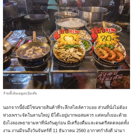
ร้านนี้เน้นเมนูอบวุ้นเส้น
นอกจากนี้ยังมีโซนขายสินค้าที่ระลึกสไตล์คาวบอย ส่วนที่นั่งไม่ต้อง
ห่วงเพราะจัดในลานใหญ่ มีโต๊ะอยู่มากพอสมควร แต่คนก็เยอะด้วย
ยังไงลองพยายามหาที่นั่งกันดูก่อน มีเครื่องดื่มและดนตรีสดตลอดทั้ง
งาน งานมีจนถึงวันจันทร์ที่ 11 ธันวาคม 2560 อากาศกำลังดี น่ามา