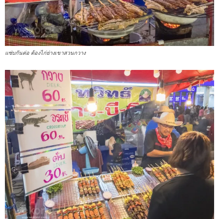
แซ่บกันต่อ ต้องไก่ย่างเขาสวนกวาง