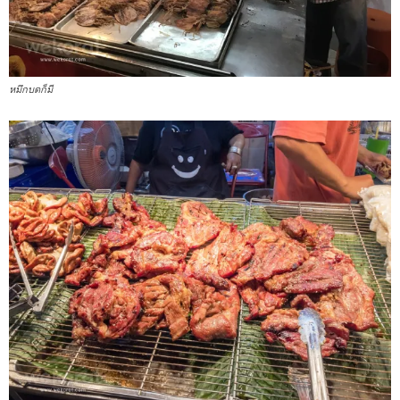
หมึกบดก็มี