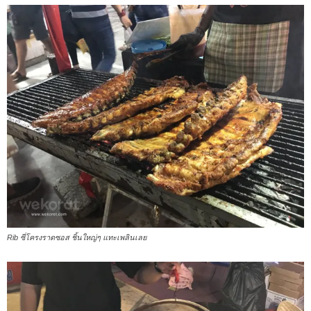
Rib ซี่โครงราดซอส ชิ้นใหญ่ๆ แทะเพลินเลย