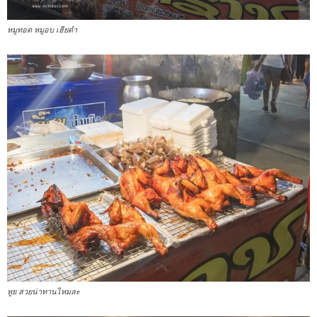
หมูทอด หมูอบ เฮียดำ
หูย สวยน่าทานไหมละ