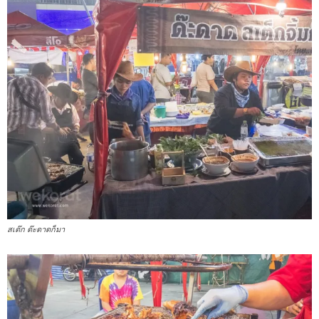
สเต๊ก ด๊ะดาดก็มา