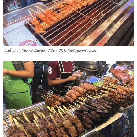
ช่วงนี้หม่าล่าปิ้งย่างกำลังมาแรง ก็มีมากให้เผ็ดลิ้นกันหลายร้านเลย