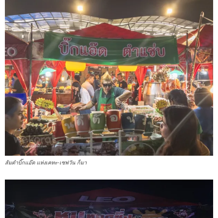
ส้มตำบิ๊กแอ๊ด แห่งเคหะ-เซฟวัน ก็มา