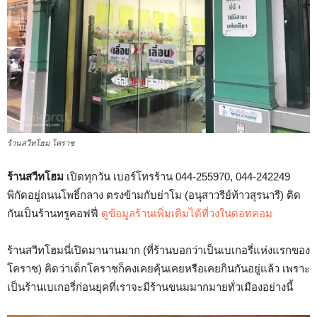
ร้านสวีทโฮม โคราช
ร้านสวีทโฮม
เปิดทุกวัน เบอร์โทรร้าน 044-255970, 044-242249
พิกัดอยู่ถนนโพธิ์กลาง ตรงข้ามกับย่าโม (อนุสาวรีย์ท้าวสุรนารี) ติด
กันเป็นร้านทรูคอฟฟี่
ดูข้อมูลร้านเพิ่มเติมได้ที่วงในดอทคอม
ร้านสวีทโฮมนี่เปิดมานานมาก (ที่ร้านบอกว่าเป็นเบเกอรี่แห่งแรกของ
โคราช) คิดว่าเด็กโคราชก็คงเคยคุ้นเคยหรือเคยกินกันอยู่แล้ว เพราะ
เป็นร้านเบเกอรี่ก่อนยุคที่เราจะมีร้านขนมมากมายทั่วเมืองอย่างนี้