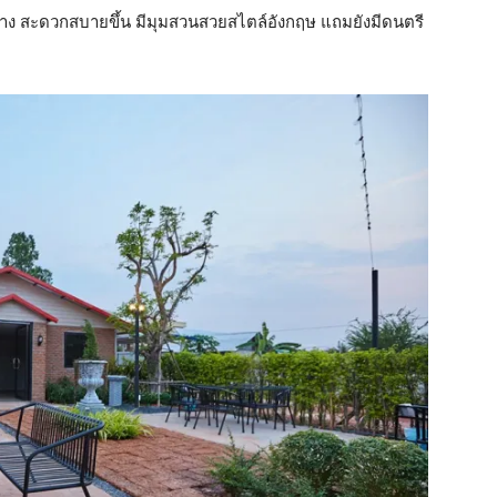
งขวาง สะดวกสบายขึ้น มีมุมสวนสวยสไตล์อังกฤษ แถมยังมีดนตรี