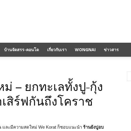
บ้านจัดสรร-คอนโด
เกี่ยวกับเรา
WONGNAI
ข่าวสาร
หม่ – ยกทะเลทั้งปู-กุ้ง
เสิร์ฟกันถึงโคราช
ดน และมีความสดใหม่ We Korat ก็ชอบแนะนำ
ร้านย้งปูอบ