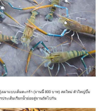
กุ้งเผาแบบเต็มตะกร้า (จานนี้ 800 บาท) สดใหม่ ตัวใหญ่บึ้ม
การประเดิมเรียกน้ำย่อยสู่จานถัดไปกัน