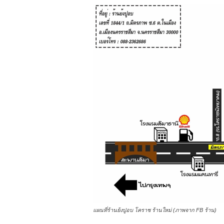
แผนที่ร้านย้งปูอบ โคราช ร้านใหม่ (ภาพจาก FB ร้าน)