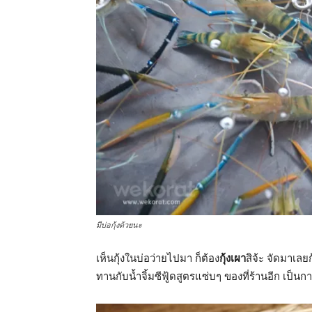
มีบ่อกุ้งด้วยนะ
เห็นกุ้งในบ่อว่ายไปมา ก็ต้อง
กุ้งเผา
สิจ้ะ จัดมาเลย
ทานกับน้ำจิ้มซีฟู้ดสูตรแซ่บๆ ของที่ร้านอีก เป็น