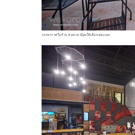
บรรยากาศในร้าน สวยงาม มีมุมให้เลือกเยอะแยะ