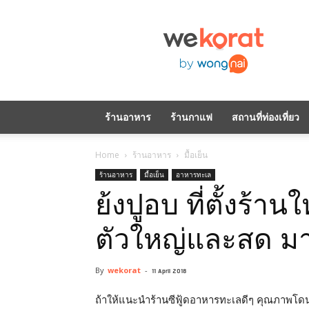
WeKorat
by
Wongnai
ร้านอาหาร
ร้านกาแฟ
สถานที่ท่องเที่ยว
Home
ร้านอาหาร
มื้อเย็น
ร้านอาหาร
มื้อเย็น
อาหารทะเล
ย้งปูอบ ที่ตั้งร้านใ
ตัวใหญ่และสด มา
By
wekorat
-
11 April 2018
ถ้าให้แนะนำร้านซีฟู้ดอาหารทะเลดีๆ คุณภาพโ