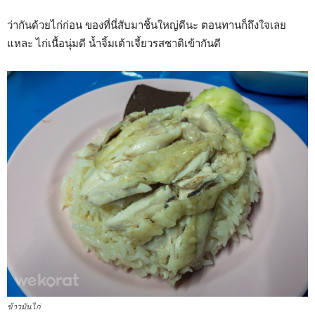
ว่ากันด้วยไก่ก่อน ของที่นี่สับมาชิ้นใหญ่ดีนะ ตอนทานก็ถึงใจเลย
แหละ ไก่เนื้อนุ่มดี น้ำจิ้มเต้าเจี้ยวรสชาติเข้ากันดี
ข้าวมันไก่