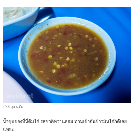
น้ำจิ้มสูตรเด็ด
น้ำซุปของที่นี่ต้มไก่ รสชาติหวานหอม ทานเข้ากันข้าวมันไก่ก็ดีเลย
แหละ