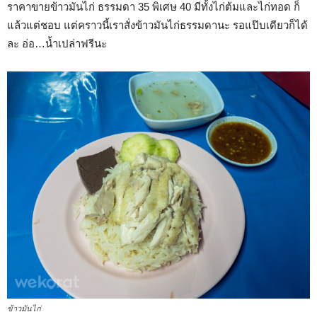
ราคาขายข้าวมันไก่ ธรรมดา 35 พิเศษ 40 มีทั้งไก่ต้มและไก่ทอด ก็
แล้วแต่ชอบ แต่คราวนี้เราสั่งข้าวมันไก่ธรรมดานะ รอแป๊บเดียวก็ได้
ละ อ่อ…น้ำเปล่าฟรีนะ
ข้าวมันไก่