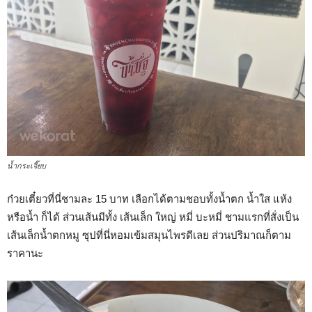
น้ำกระเจี๊ยบ
ก๋วยเตี๋ยวที่นี่ชามละ 15 บาท เลือกได้ตามชอบทั้งน้ำตก น้ำใส แห้ง
หรือน้ำ ก็ได้ ส่วนเส้นมีทั้ง เส้นเล็ก ใหญ่ หมี่ บะหมี่ ชามแรกที่สั่งเป็น
เส้นเล็กน้ำตกหมู ซุปที่นี่หอมเข้มสมุนไพรดีเลย ส่วนปริมาณก็ตาม
ราคานะ