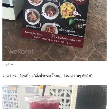
เมนูที่ร้าน
ระหว่างรอก๋วยเตี๋ยว ก็สั่งน้ำกระเจี๊ยบมาก่อน หวานๆ กำลังดี