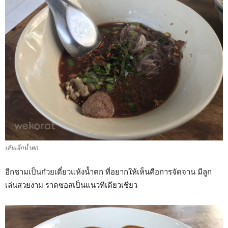
เส้นเล็กน้ำตก
อีกชามเป็นก๋วยเตี๋ยวแห้งน้ำตก ที่อยากให้เห็นคือการจัดจาน มีลูก
เล่นสวยงาม ราดซอสเป็นแนวทีเดียวเชียว