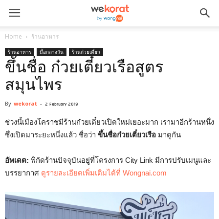
Home
ร้านอาหาร
ร้านอาหาร
มื้อกลางวัน
ร้านก๋วยเตี๋ยว
ขึ้นชื่อ ก๋วยเตี๋ยวเรือสูตร
สมุนไพร
By
wekorat
-
2 February 2019
ช่วงนี้เมืองโคราชมีร้านก๋วยเตี๋ยวเปิดใหม่เยอะมาก เรามาอีกร้านหนึ่ง
ซึ่งเปิดมาระยะหนึ่งแล้ว ชื่อว่า
ขึ้นชื่อก๋วยเตี๋ยวเรือ
มาดูกัน
อัพเดต:
พิกัดร้านปัจจุบันอยู่ที่โครงการ City Link มีการปรับเมนูและ
บรรยากาศ
ดูรายละเอียดเพิ่มเติมได้ที่ Wongnai.com