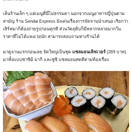
เห็นร้านเล็ก ๆ แต่เมนูที่นี่ไม่ธรรมดา นอกจากเมนูอาหารญี่ปุ่นตาม
สามัญ ร้าน Sendai Express ยังเด่นเรื่องการจัดจานนำเสนอ เรียกว่า
เสิร์ฟมาก็ต้องถ่ายรูปก่อนทุกที ส่วนวัตถุดิบก็มีหลากหลายมากใน
ราคาที่ไม่ได้แพงเว่อนัก สามารถสอบถามทางร้านได้
มาดูจานแรกก่อนเลย จัดใหญ่เป็นชุด
แซลมอนเลิฟเวอร์
(269 บาท)
มาทั้งแบบซาซิมิ มากิ และซูชิ แซลมอนสดดีตามท้องเรื่อง