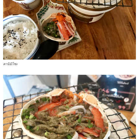
คานิมิโซะ