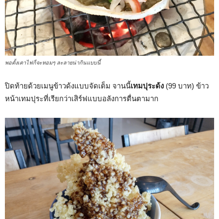
พอตั้งเตาไฟก็จะหอมๆ ละลายน่ากินแบบนี้
ปิดท้ายด้วยเมนูข้าวด้งแบบจัดเต็ม จานนี้
เทมปุระด้ง
(99 บาท) ข้าว
หน้าเทมปุระที่เรียกว่าเสิร์ฟแบบอลังการตื่นตามาก