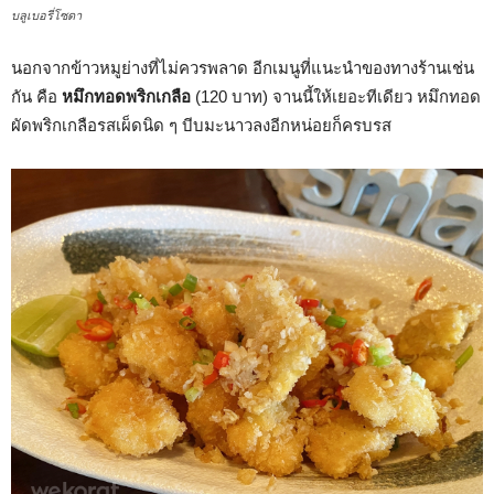
บลูเบอรี่โซดา
นอกจากข้าวหมูย่างที่ไม่ควรพลาด อีกเมนูที่แนะนำของทางร้านเช่น
กัน คือ
หมึกทอดพริกเกลือ
(120 บาท) จานนี้ให้เยอะทีเดียว หมึกทอด
ผัดพริกเกลือรสเผ็ดนิด ๆ บีบมะนาวลงอีกหน่อยก็ครบรส