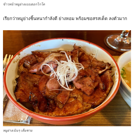
ข้าวหน้าหมูย่างแบบฮอกไกโด
เรียกว่าหมูย่างชิ้นหนากำลังดี ย่างหอม พร้อมซอสรสเด็ด ลงตัวมาก
หมูย่างเน้นๆ เต็มชาม