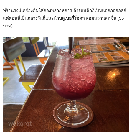
ที่ร้านยังมีเครื่องดื่มให้ลองหลากหลาย ถ้ารอบดึกก็เป็นแอลกอฮอลล์
แต่ตอนนี้เป็นกลางวันก็แนะนำ
บลูเบอรี่โซดา
หอมหวานสดชื่น (55
บาท)