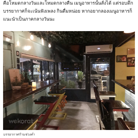
คือโหมดกลางวันและโหมดกลางคืน เมนูอาหารนั้นสั่งได้ แต่รอบดึก
บรรยากาศก็จะเน้นฟังเพลง กินดื่มหน่อย หากอยากลองเมนูอาหารก็
แนะนำเป็นภาคกลางวันนะ
บรรยากาศร้านช่วงค่ำ