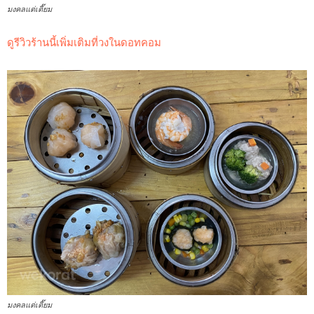
มงคลแต่เตี๊ยม
ดูรีวิวร้านนี้เพิ่มเติมที่วงในดอทคอม
มงคลแต่เตี๊ยม