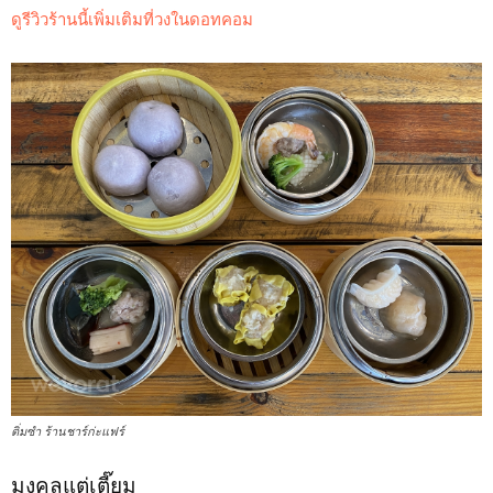
ดูรีวิวร้านนี้เพิ่มเติมที่วงในดอทคอม
ติ่มซำ ร้านชาร์ก่ะแฟร์
มงคลแต่เตี๊ยม