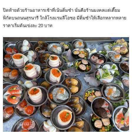
ปิดท้ายด้วยร้านอาหารเช้าที่เน้นติ่มซำ นั่นคือร้านมงคลแต่เตี๊ยม
พิกัดบนถนนสุรนารี ใกล้โรงแรมลีโอซอ มีติ่มซำให้เลือกหลากหลาย
ราคาเริ่มต้นเข่งละ 20 บาท