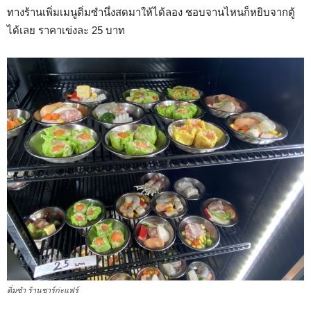
ทางร้านเพิ่มเมนูติ่มซำนึ่งสดมาให้ได้ลอง ชอบจานไหนก็หยิบจากตู้
ได้เลย ราคาเข่งละ 25 บาท
ติ่มซำ ร้านชาร์ก่ะแฟร์