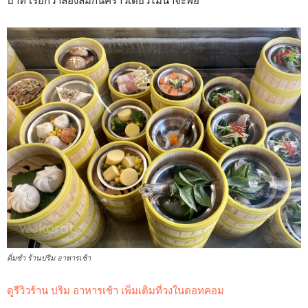
บาท เรียกว่าลองลิ้มกันคราวเดียวไม่น่าจะพอ
ติ่มซำ ร้านปริม อาหารเช้า
ดูรีวิวร้าน ปริม อาหารเช้า เพิ่มเติมที่วงในดอทคอม