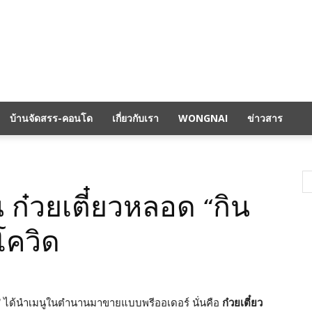
บ้านจัดสรร-คอนโด
เกี่ยวกับเรา
WONGNAI
ข่าวสาร
ก๋วยเตี๋ยวหลอด “กิน
โควิด
” ได้นำเมนูในตำนานมาขายแบบพรีออเดอร์ นั่นคือ
ก๋วยเตี๋ยว