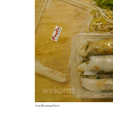
ก๋วยเตี๋ยวหลอดกินซ่า