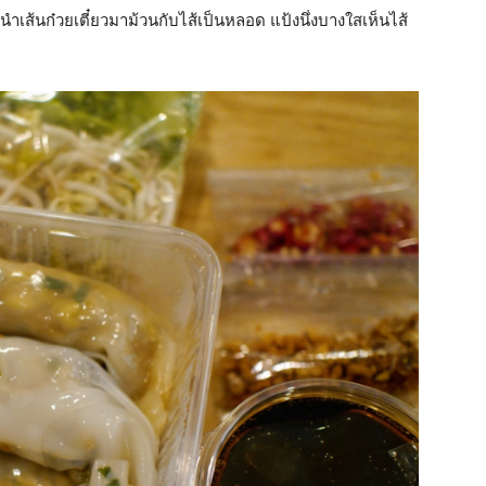
ที่นำเส้นก๋วยเตี๋ยวมาม้วนกับไส้เป็นหลอด แป้งนึ่งบางใสเห็นไส้