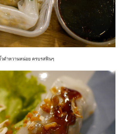
อิ๊วดำหวานหน่อย ครบรสฟินๆ