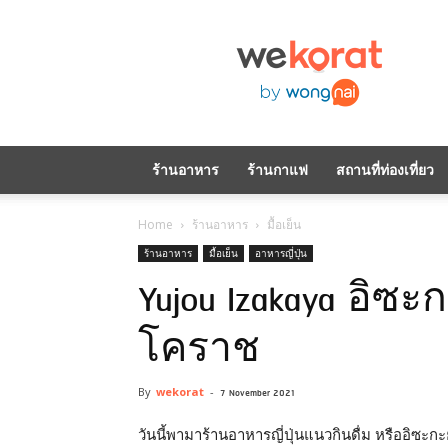
WeKorat
by
Wongnai
ร้านอาหาร
ร้านกาแฟ
สถานที่ท่องเที่ยว
Home
ร้านอาหาร
มื้อเย็น
ร้านอาหาร
มื้อเย็น
อาหารญี่ปุ่น
Yujou Izakaya อิซ
โคราช
By
wekorat
-
7 November 2021
วันนี้พามาร้านอาหารญี่ปุ่นแนวกินดื่ม หรืออิซะกะ