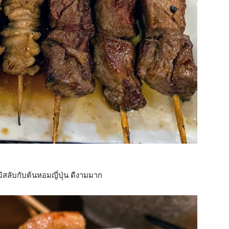
ม้สลับกับต้นหอมญี่ปุ่น ดีงามมาก