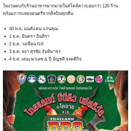
ในงานพบกับร้านอาหารมากมายในสไตล์คาวบอยกว่า 120 ร้าน
พร้อมการแสดงดนตรีจากศิลปินทุกคืน
30 พ.ย. มนต์แคน แก่นคุณ
1 ธ.ค. มีนตรา อินทิรา
2 ธ.ค. วงเพื่อน GX
3 ธ.ค. หงา สุรชัย จันทิมาธร
4 ธ.ค. เดอะพาเลซ & ปุ๊ อัญชลี จงคดีกิจ