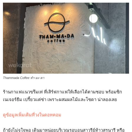
Thammada Coffee ทำ-มะ-ดา
ร้านกาแฟแนวขรึมเท่ ที่เสิร์ฟกาแฟให้เลือกได้ตามชอบ พร้อมซิก
เนเจอร์ธีม เปรี้ยวแต่ซ่า เพราะผสมผลไม้และโซดา น่าลองเลย
ดูข้อมูลเพิ่มเติมที่วงในดอทคอม
ถ้ายังไม่จุใจพอ เดินมาหน่อยบริเวณรอบอนุสาวรีย์ท้าวสุรนารี หรือ