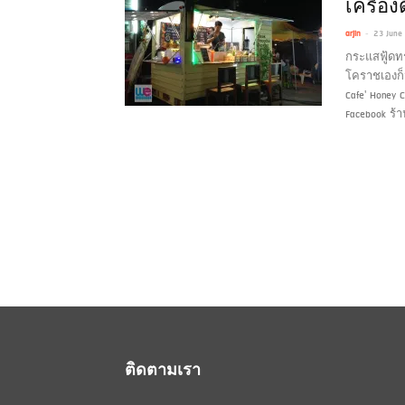
เครื่องด
-
arjin
23 June
กระแสฟู้ดท
โคราชเองก็ม
Cafe'
Honey C
Facebook ร้
ติดตามเรา