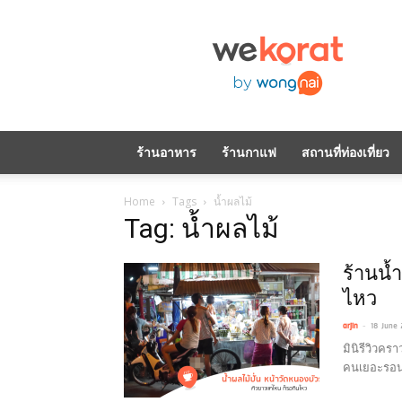
WeKorat
by
Wongnai
ร้านอาหาร
ร้านกาแฟ
สถานที่ท่องเที่ยว
Home
Tags
น้ำผลไม้
Tag: น้ำผลไม้
ร้านน้
ไหว
-
arjin
18 June
มินิรีวิวคร
คนเยอะรอนา