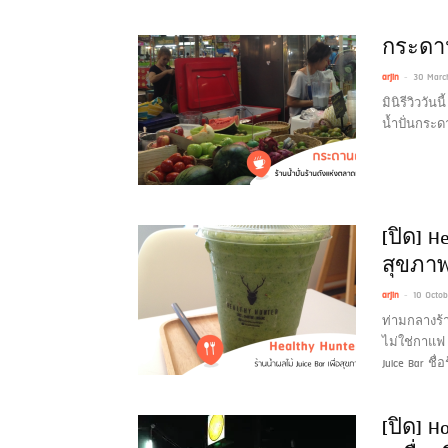
กระดาน
-
arjin
30 Marc
มินิรีวิววั
น้ำปั่นกระ
[ปิด] H
สุขภา
-
arjin
10 Octo
ท่ามกลางร้า
ไม่ใช่กาแฟ 
Juice Bar ชื่
[ปิด] H