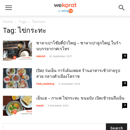
Home
Tags
ไข่กระทะ
Tag: ไข่กระทะ
ซาลาเปาโซ๊ยตี๋บัวใหญ่ – ซาลาเปาลูกใหญ่ ในร้า
นบรรยากาศเรโทร
-
0
wekorat
16 September 2017
[ปิด] ร่มเย็น การ์เด้นเพลส ร้านอาหารเช้าถ่ายรูป
สวย กลางตัวเมืองโคราช
-
0
Peak_swaiiriang
21 December 2014
เย็นเฮ – กาแฟ ไข่กระทะ ขนมปัง เปิดเช้าจนถึงเย็น
-
2
toeysk
5 November 2013