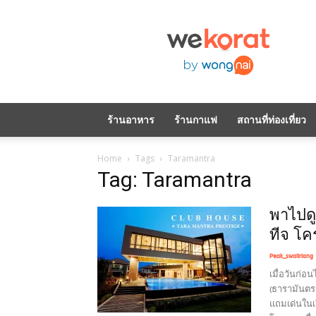
WeKorat
by
Wongnai
ร้านอาหาร
ร้านกาแฟ
สถานที่ท่องเที่ยว
Home
Tags
Taramantra
Tag: Taramantra
พาไปดู
ทีจ โ
Peak_swaiiriang
เมื่อวันก่อ
(ธารามันตรา
แถมเด่นในเ