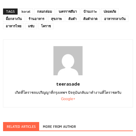
TAGS
korat
กลมกล่อม
นครราชสีมา
บ้านเกาะ
ปลอดภัย
มื้อกลางวัน
ร้านอาหาร
สุขภาพ
ส้มตำ
ส้มตำถาด
อาหารกลางวัน
อาหารไทย
แซ่บ
โคราช
teerasade
เกิดที่โคราชจบปริญญาที่กรุงเทพฯ ปัจจุบันกลับมาทำงานที่โคราชครับ
Google+
RELATED ARTICLES
MORE FROM AUTHOR