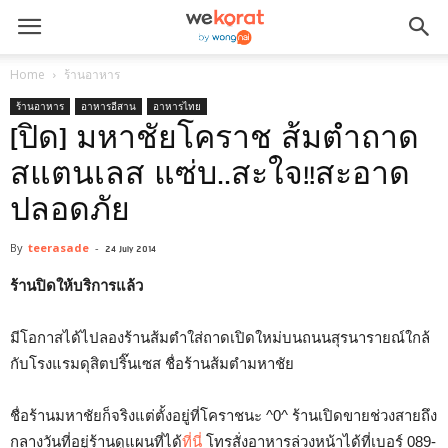
Home
ร้านอาหาร
ร้านอาหาร
อาหารอีสาน
อาหารไทย
[ปิด] มหาชัยโคราช ส้มตำถาด
สแตนเลส แซ่บ..สะใจ!!สะอาด
ปลอดภัย
By
teerasade
-
24 July 2014
ร้านปิดให้บริการแล้ว
มีโอกาสได้ไปลองร้านส้มตำใส่ถาดเปิดใหม่บนถนนสุรนารายณ์ใกล้
กับโรงแรมดุสิตปริ๊นเซส ชื่อร้านส้มตำมหาชัย
ชื่อร้านมหาชัยก็จริงแต่ตั้งอยู่ที่โคราชนะ ^0^ ร้านเปิดขายช่วงสายถึง
กลางวันที่อยู่ร้านดูแผนที่ได้
ที่นี่
โทรสั่งอาหารล่วงหน้าได้ที่เบอร์ 089-