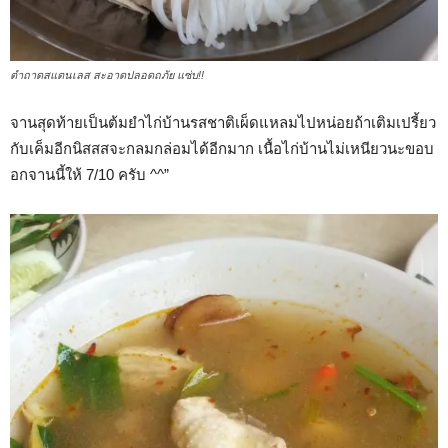
ตำถาดสแตนเลส สะอาดปลอดถภัย แซ่บ!!
จานสุดท้ายเป็นต้มยำไก่บ้านรสชาติเผ็ดแหลมไปหน่อยถ้าเติมเปรี้ยว
กับเค็มอีกนิสสสจะกลมกล่อมได้อีกมาก เนื้อไก่บ้านไม่เหนียวนะขอบ
อกจานนี้ให้ 7/10 ครับ ^^”