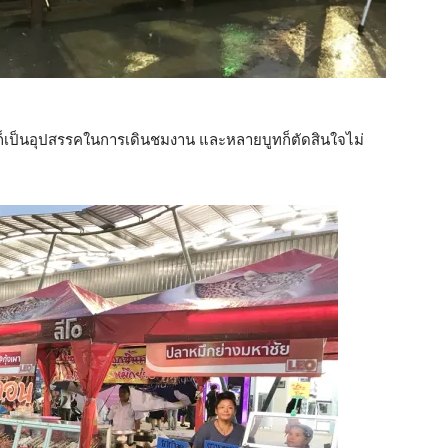
็เป็นอุปสรรคในการเดินชมงาน และหลายบูทก็ตัดสินใจไม่