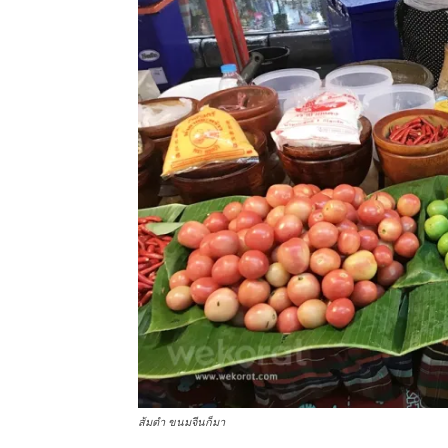
ส้มตำ ขนมจีนก็มา