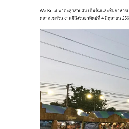
We Korat พาตะลุยสายฝน เดินชิมและชิมอาหาร
ตลาดเซฟวัน งานมีถึงวันอาทิตย์ที่ 4 มิถุนายน 2560