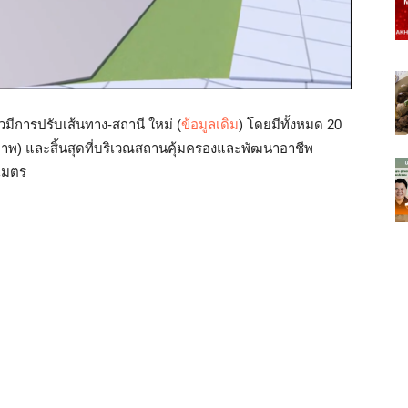
มีการปรับเส้นทาง-สถานี ใหม่ (
ข้อมูลเดิม
) โดยมีทั้งหมด 20
าพ) และสิ้นสุดที่บริเวณสถานคุ้มครองและพัฒนาอาชีพ
ลเมตร