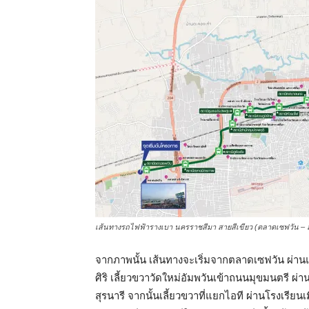
เส้นทางรถไฟฟ้ารางเบา นครราชสีมา สายสีเขียว (ตลาดเซฟวัน – 
จากภาพนั้น เส้นทางจะเริ่มจากตลาดเซฟวัน ผ่าน
ศิริ เลี้ยวขวาวัดใหม่อัมพวันเข้าถนนมุขมนตรี ผ่าน
สุรนารี จากนั้นเลี้ยวขวาที่แยกไอที ผ่านโรงเรี