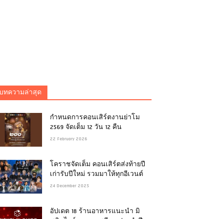
บทความล่าสุด
กำหนดการคอนเสิร์ตงานย่าโม
2569 จัดเต็ม 12 วัน 12 คืน
22 February 2026
โคราชจัดเต็ม คอนเสิร์ตส่งท้ายปี
เก่ารับปีใหม่ รวมมาให้ทุกอีเวนต์
24 December 2025
อัปเดต 18 ร้านอาหารแนะนำ มิ