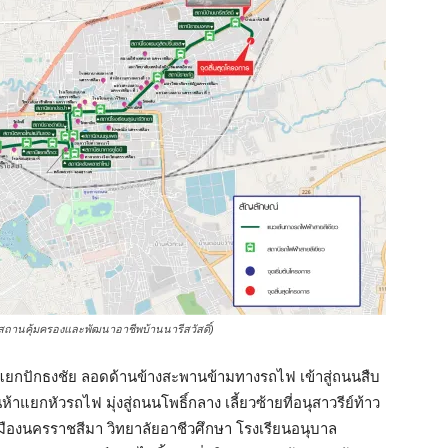
สถานคุ้มครองและพัฒนาอาชีพบ้านนารีสวัสดิ์)
แยกปักธงชัย ลอดด้านข้างสะพานข้ามทางรถไฟ เข้าสู่ถนนสืบ
ห้าแยกหัวรถไฟ มุ่งสู่ถนนโพธิ์กลาง เลี้ยวซ้ายที่อนุสาวรีย์ท้าว
ยนเมืองนครราชสีมา วิทยาลัยอาชีวศึกษา โรงเรียนอนุบาล