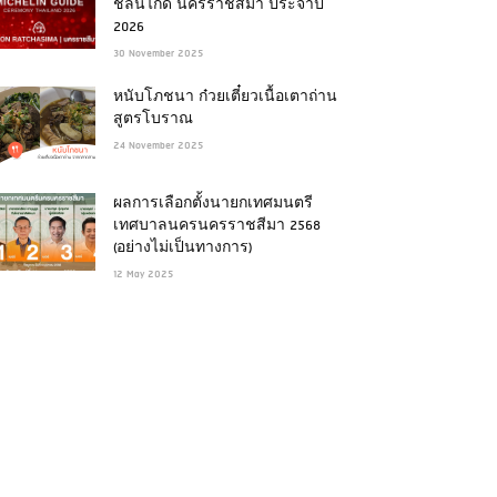
ชลินไกด์ นครราชสีมา ประจำปี
2026
30 November 2025
หนับโภชนา ก๋วยเตี๋ยวเนื้อเตาถ่าน
สูตรโบราณ
24 November 2025
ผลการเลือกตั้งนายกเทศมนตรี
เทศบาลนครนครราชสีมา 2568
(อย่างไม่เป็นทางการ)
12 May 2025