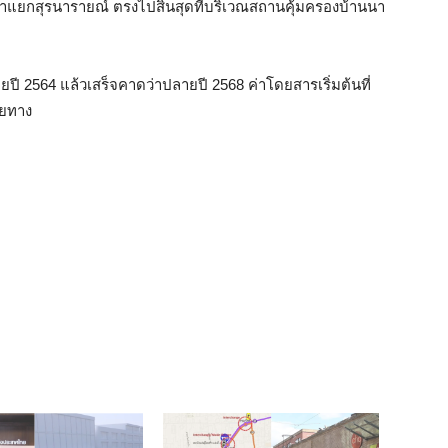
เข้าแยกสุรนารายณ์ ตรงไปสิ้นสุดที่บริเวณสถานคุ้มครองบ้านนา
ี 2564 แล้วเสร็จคาดว่าปลายปี 2568 ค่าโดยสารเริ่มต้นที่
ายทาง