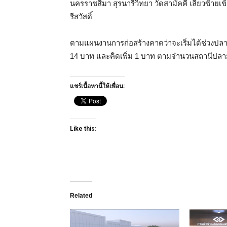
นครราชสีมา สุรนารีวิทยา วัดสามัคคี เลี้ยวซ้าย
รีสวัสดิ์
ตามแผนงานการก่อสร้างคาดว่าจะเริ่มได้ช่วงปลายป
14 บาท และคิดเพิ่ม 1 บาท ตามจำนวนสถานีปล
แชร์เนื้อหานี้ให้เพื่อน:
Like this:
Related