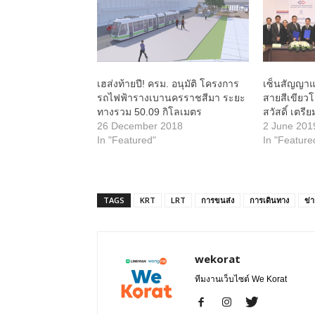
เฮส่งท้ายปี! ครม. อนุมัติ โครงการ
เซ็นสัญญาแ
รถไฟฟ้ารางเบานครราชสีมา ระยะ
สายสีเขียว
ทางรวม 50.09 กิโลเมตร
สวัสดิ์ เตร
26 December 2018
2 June 201
In "Featured"
In "Feature
TAGS
KRT
LRT
การขนส่ง
การเดินทาง
ข่
wekorat
ทีมงานเว็บไซต์ We Korat