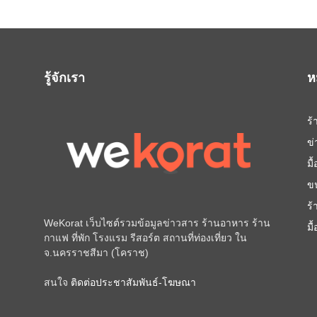
รู้จักเรา
ห
ร
ข
มื
ข
ร
WeKorat เว็บไซต์รวมข้อมูลข่าวสาร ร้านอาหาร ร้าน
มื
กาแฟ ที่พัก โรงแรม รีสอร์ต สถานที่ท่องเที่ยว ใน
จ.นครราชสีมา (โคราช)
สนใจ
ติดต่อประชาสัมพันธ์-โฆษณา