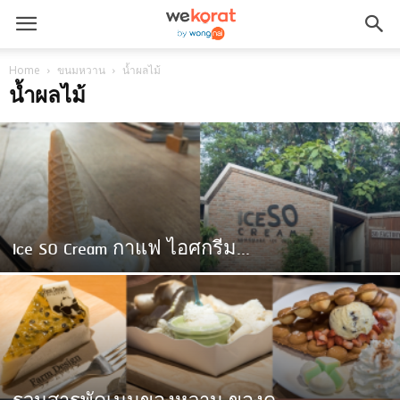
Home
ขนมหวาน
น้ำผลไม้
น้ำผลไม้
Ice SO Cream กาแฟ ไอศกรีม...