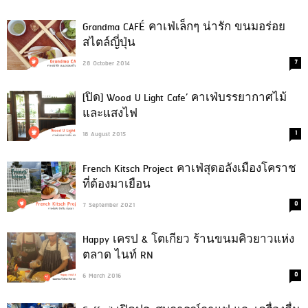
Grandma CAFÉ คาเฟ่เล็กๆ น่ารัก ขนมอร่อย
สไตล์ญี่ปุ่น
7
28 October 2014
[ปิด] Wood U Light Cafe’ คาเฟ่บรรยากาศไม้
และแสงไฟ
1
18 August 2015
French Kitsch Project คาเฟ่สุดอลังเมืองโคราช
ที่ต้องมาเยือน
0
7 September 2021
Happy เครป & โตเกียว ร้านขนมคิวยาวแห่ง
ตลาด ไนท์ RN
0
6 March 2016