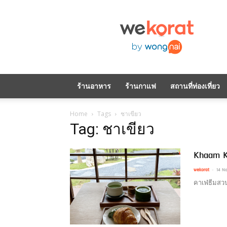
WeKorat
by
Wongnai
ร้านอาหาร
ร้านกาแฟ
สถานที่ท่องเที่ยว
Home
Tags
ชาเขียว
Tag: ชาเขียว
Khaam 
-
wekorat
14 N
คาเฟ่ธีมสวน