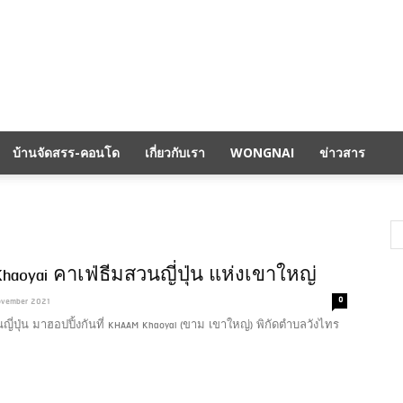
บ้านจัดสรร-คอนโด
เกี่ยวกับเรา
WONGNAI
ข่าวสาร
Khaoyai คาเฟ่ธีมสวนญี่ปุ่น แห่งเขาใหญ่
0
ovember 2021
ญี่ปุ่น มาฮอปปิ้งกันที่ KHAAM Khaoyai (ขาม เขาใหญ่) พิกัดตำบลวังไทร