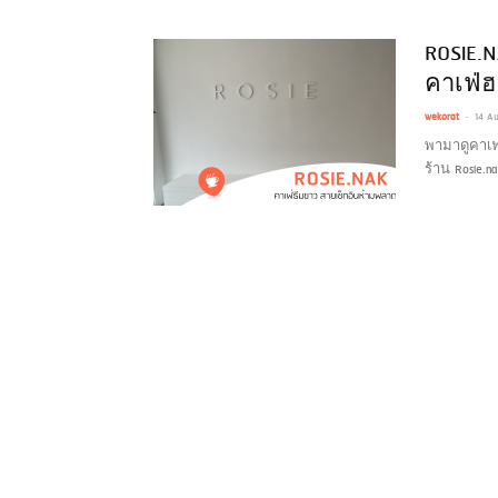
ROSIE.
คาเฟ่ฮ
-
wekorat
14 A
พามาดูคาเฟ่
ร้าน Rosie.na