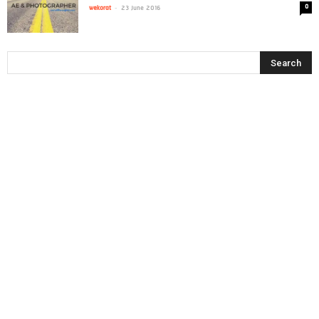
-
0
wekorat
23 June 2016