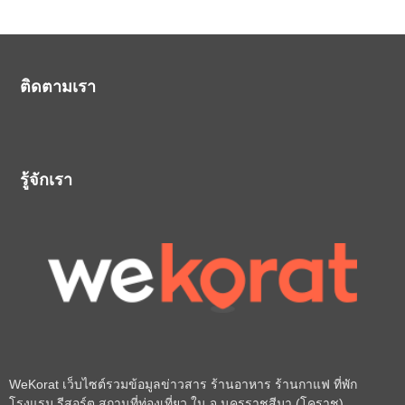
ติดตามเรา
รู้จักเรา
WeKorat เว็บไซต์รวมข้อมูลข่าวสาร ร้านอาหาร ร้านกาแฟ ที่พัก
โรงแรม รีสอร์ต สถานที่ท่องเที่ยว ใน จ.นครราชสีมา (โคราช)