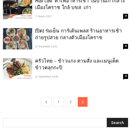
Miza Cafe’ คาเฟ่อาหารเช้า ในบ้านเก่ากลาง
เมืองโคราช ใกล้ บขส. เก่า
0
7 March 2017
[ปิด] ร่มเย็น การ์เด้นเพลส ร้านอาหารเช้า
ถ่ายรูปสวย กลางตัวเมืองโคราช
0
21 December 2014
ครัวไทย – ข้าวแกง ตามสั่ง และเมนูเด็ด
ข้าวคลุกกะปิ
0
12 September 2018
1
2
3