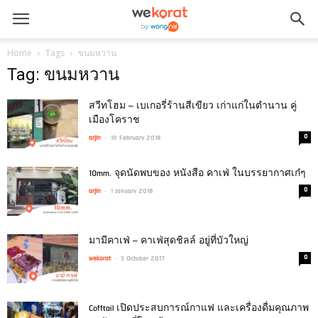
Home
Tags
ขนมหวาน
Tag: ขนมหวาน
สวีทโฮม – เบเกอรี่ร้านสีเขียว เก่าแก่ในตำนาน คู่
เมืองโคราช
-
0
arjin
10 February 2018
10mm. จุดนัดพบของ หนังสือ คาเฟ่ ในบรรยากาศเก๋ๆ
-
0
arjin
1 January 2018
มามีคาเฟ่ – คาเฟ่สุดชิลล์ อยู่ที่บัวใหญ่
-
0
wekorat
5 October 2017
Cofftail เปิดประสบการณ์กาแฟ และเครื่องดื่มคุณภาพ