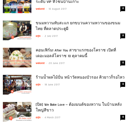
ระดับ VIP ที่โซนบ้านเกาะ
-
0
wekorat
10 August 2017
ขนมหวานทับสะแก ยกขบวนความหวานของขนม
ไทย ที่ตลาดประตูผี
-
0
arjin
2 July 2017
คอนเฟิร์ม! After You สาขาแรกของโคราช เปิดที่
เดอะมอลล์โคราช 10 ตุลาคมนี้
-
0
wekorat
20 June 2017
ร้านน้ำผลไม้ปั่น หน้าวัดหนองบัวรอง คิวยาวก็รอไหว
-
0
arjin
18 June 2017
[ปิด] We Bake Love – ต้องมนต์ของหวาน ในบ้านหลัง
ใหญ่สีขาว
-
0
arjin
4 March 2017