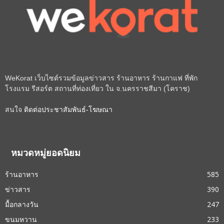
WeKorat เว็บไซต์รวมข้อมูลข่าวสาร ร้านอาหาร ร้านกาแฟ ที่พัก
โรงแรม รีสอร์ต สถานที่ท่องเที่ยว ใน จ.นครราชสีมา (โคราช)
สนใจ
ติดต่อประชาสัมพันธ์-โฆษณา
หมวดหมู่ยอดนิยม
ร้านอาหาร
585
ข่าวสาร
390
มื้อกลางวัน
247
ขนมหวาน
233