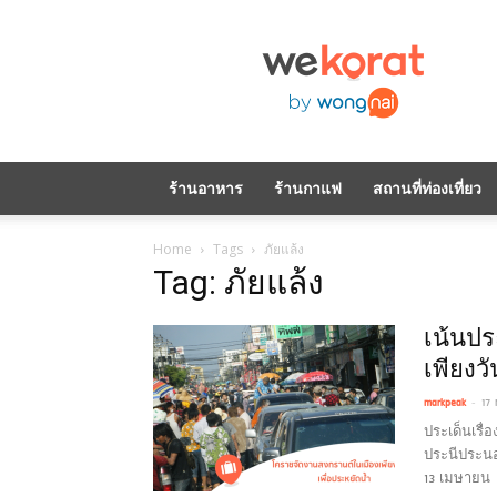
WeKorat
by
Wongnai
ร้านอาหาร
ร้านกาแฟ
สถานที่ท่องเที่ยว
Home
Tags
ภัยแล้ง
Tag: ภัยแล้ง
เน้นปร
เพียงวั
-
markpeak
17 
ประเด็นเรื
ประนีประนอ
13 เมษายน