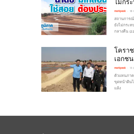
ไม่กร
-
markpeak
18 
สถานการณ์ภั
ยังไม่กระทบ
กลางคืน (22
โคราชเ
เอกชนเ
-
markpeak
13 
ตัวแทนภาคร
ขุดหน้าดินไ
แล้ง