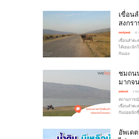
เขื่อน
สงกราน
-
markpeak
12 
เขื่อนลำตะ
ได้เยอะนัก
กันเอง
ชมถนน
มากจน
-
wekorat
3 Ma
สถานการณ์ภั
เขื่อนลำตะ
กันบ่อยนัก
อัพเดต