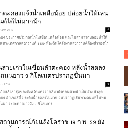
ลำตะคองแจ้งน้ำเหลือน้อย ปล่อยน้ำให้เล่น
ต์ได้ไม่มากนัก
0
March 2016
คอง ประกาศปริมาณน้ำในเขื่อนเหลือน้อย และไม่สามารถปล่อยน้ำให้
ในช่วงเทศกาลสงกรานต์ 2559 ท้องถิ่นใดจัดงานสงกรานต์ต้องสำรองน้ำ
สายเก่าในเขื่อนลำตะคอง หลังน้ำลดลง
ถนนยาว 9 กิโลเมตรปรากฏขึ้นมา
0
rch 2016
ยแล้งล่าสุดของจังหวัดนครราชสีมายังค่อนข้างน่าเป็นห่วง ล่าสุด
คอง อำเภอสีคิ้ว ระดับน้ำลดลงไปมาก จนปรากฏเส้นทางถนนที่ไม่พบ
ขึ้นมา ระยะทางยาวถึง 9 กิโลเมตร
สถานการณ์ภัยแล้งโคราช 18 ก.พ. 59 ยัง